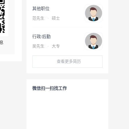
其他职位
范先生
·
硕士
行政/后勤
息
吴先生
·
大专
查看更多简历
微信扫一扫找工作