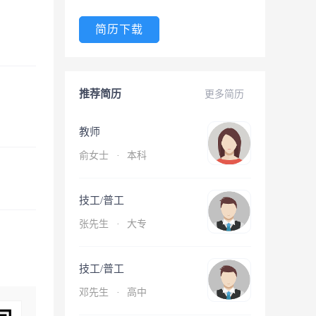
简历下载
推荐简历
更多简历
教师
俞女士
·
本科
技工/普工
张先生
·
大专
技工/普工
邓先生
·
高中