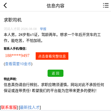
信息内容
求职司机
河间人才网 2026.08.08
举报
本人男，24岁有c1证，驾龄两年。想求一个年后开货车的工
作，能吃苦，不怕加班。
联系人手机/微信：
188****9497
点击查看完整信息
(
查看需要10金币
)
特此声明：
信息真伪请自行辨别，求职应聘须谨慎，网站对此不承担任何
保证或连带责任! 希望我们的平台能为您带来更多的便利！
[
联系客服
]
[
最新找人才
]