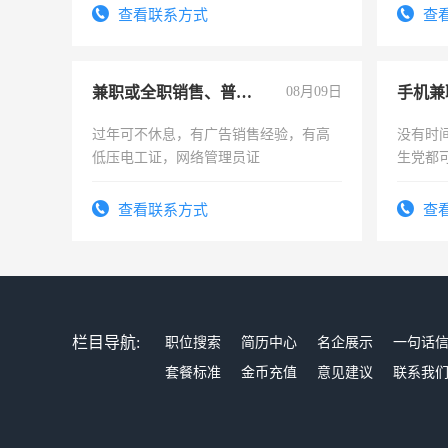
查看联系方式
查
兼职或全职销售、普工、维修
08月09日
手机兼
过年可不休息，有广告销售经验，有高
没有时
低压电工证，网络管理员证
生党都
间，一
勤快的
查看联系方式
查
栏目导航:
职位搜索
简历中心
名企展示
一句话
套餐标准
金币充值
意见建议
联系我