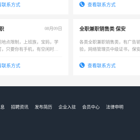
电话
看联系方式
查看联系方式
职
08月09日
全职兼职销售类 保安
间地点限制，上班族，宝妈，学
各类全职兼职销售类，有广告
可，只要你有手机，有空闲时
验，网络管理员中级证书，保
单一结，一天二三十不成问题，
队长，形象岗或幼儿园保安，
四五十，每天挣零花钱没问题！
有高低压电工证和十几年工作
看联系方式
查看联系方式
信息
招聘资讯
发布简历
企业入驻
会员中心
法律申明
们