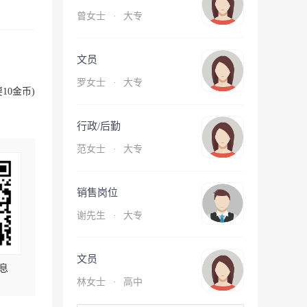
曾女士
·
大专
文员
罗女士
·
大专
10金币)
行政/后勤
范女士
·
大专
销售岗位
谢先生
·
大专
文员
息
林女士
·
高中