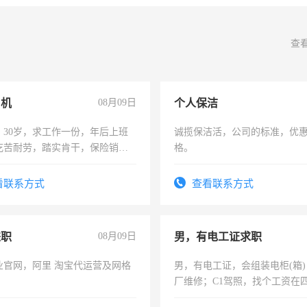
查
司机
08月09日
个人保洁
，30岁，求工作一份，年后上班
诚揽保洁活，公司的标准，优
吃苦耐劳，踏实肯干，保险销售
格。
看联系方式
查看联系方式
兼职
08月09日
男，有电工证求职
业官网，阿里 淘宝代运营及网格
男，有电工证，会组装电柜(箱
厂维修；C1驾照，找个工资在
上，枣强县以外需要有住宿，