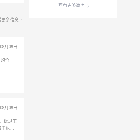
查看更多简历
看更多信息
08月09日
惠的价
08月09日
)，做过工
四千以
保险勿扰