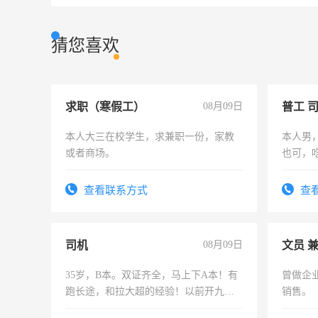
猜您喜欢
求职（寒假工）
08月09日
普工 
本人大三在校学生，求兼职一份，家教
本人男
或者商场。
也可，
勿扰
查看联系方式
查
司机
08月09日
文员 
35岁，B本。双证齐全，马上下A本！有
曾做企
跑长途，和拉大超的经验！以前开九米
销售。
六，渣土车